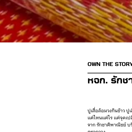
OWN THE STOR
หจก. รักช
ปูเสื่อล้อมวงกินข้าว 
แต่ไหนแต่ไร แต่จุดเปล
จาก รักชาติพาณิชย์ บร