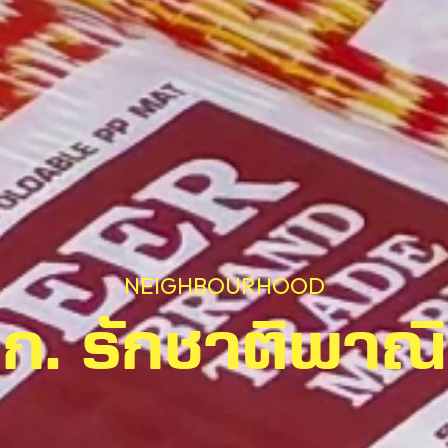
NEIGHBOURHOOD
ก. รักชาติพาณิ