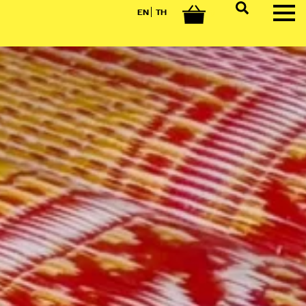
EN
TH
0