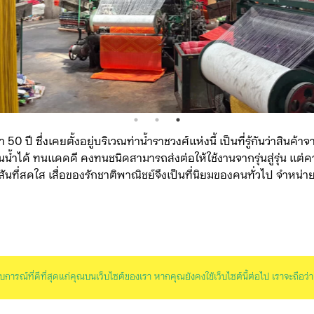
 50 ปี ซึ่งเคยตั้งอยู่บริเวณท่าน้ำราชวงศ์แห่งนี้ เป็นที่รู้กันว่าสินค้
น้ำได้ ทนแดดดี คงทนชนิดสามารถส่งต่อให้ใช้งานจากรุ่นสู่รุ่น แต่
สันที่สดใส เสื่อของรักชาติพาณิชย์จึงเป็นที่นิยมของคนทั่วไป จำหน่า
ระสบการณ์ที่ดีที่สุดแก่คุณบนเว็บไซต์ของเรา หากคุณยังคงใช้เว็บไซต์นี้ต่อไป เราจะถือ
ร้ความสนใจเรื่องการรักษาสิ่งแวดล้อม เสื่อของรักชาตินำหน้าไปก่อนแ