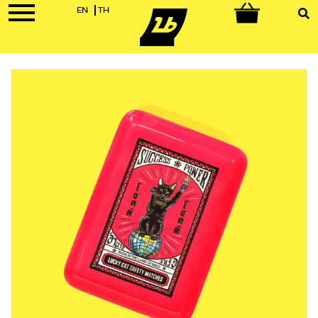
EN
TH
0