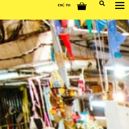
EN
TH
0