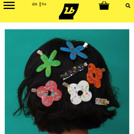
EN
TH
0