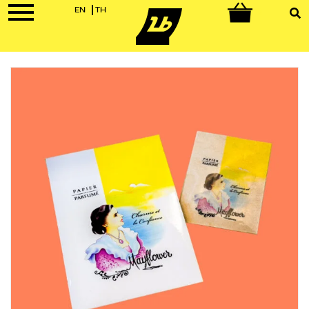
EN
TH
0