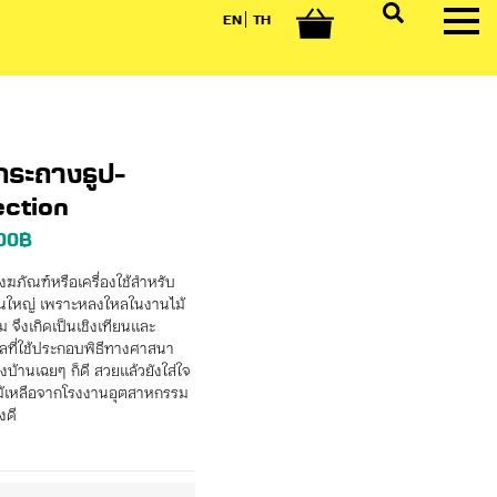
EN
TH
0
ะกระถางธูป-
ection
00
฿
ังฆภัณฑ์หรือเครื่องใช้สำหรับ
นใหญ่ เ
พราะหลงใหลในงานไม้
ม จึงเกิดเป็นเชิงเทียนและ
ัลที่ใช้ประกอบพิธีทางศาสนา
งบ้านเฉยๆ ก็ดี สวยแล้วยังใส่ใจ
ไม้เหลือจากโรงงานอุตสาหกรรม
งดี