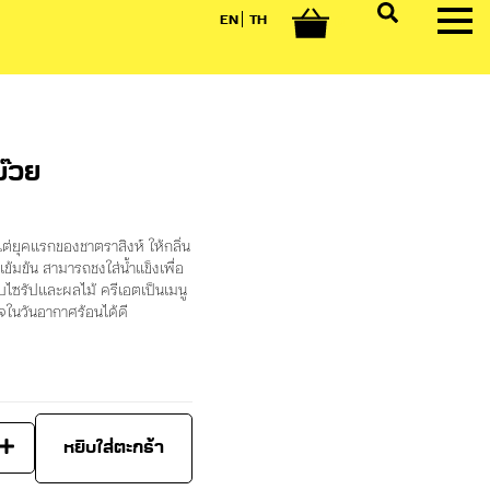
EN
TH
0
๊วย
งแต่ยุคแรกของชาตราสิงห์ ให้กลิ่น
้มข้น สามารถชงใส่น้ำแข็งเพื่อ
บไซรัปและผลไม้ ครีเอตเป็นเมนู
นใจในวันอากาศร้อนได้ดี
หยิบใส่ตะกร้า