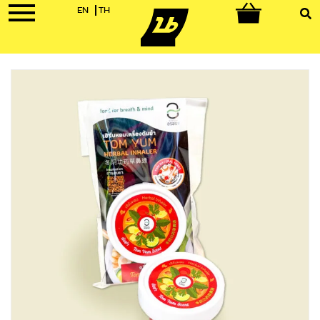
EN
TH
0