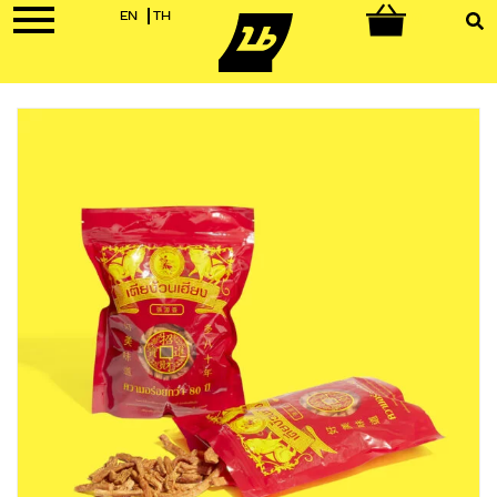
EN
TH
0