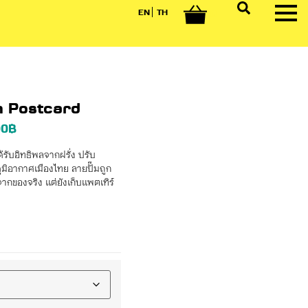
EN
TH
0
h Postcard
00
฿
้รับอิทธิพลจากฝรั่ง ปรับ
ภูมิอากาศเมืองไทย ลายปั๊มถูก
ของจริง แต่ยังเก็บแพตเทิร์