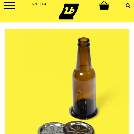
EN
TH
0