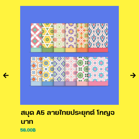
สมุด A5 ลายไทยประยุกต์ โกญจ
สมุ
นาท
โกญ
58.00
฿
16.00