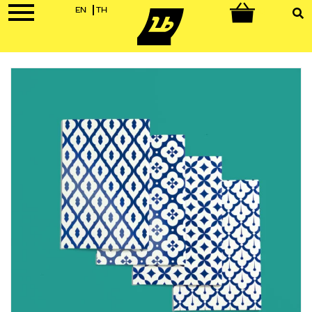
EN
TH
0