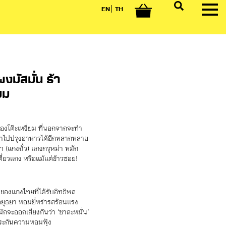
EN
TH
0
งมัสมั่น ร้า
ยม
องโต๊ะเหงี่ยม ที่นอกจากจะทำ
งนำไปปรุงอาหารได้อีกหลากหลาย
า (แกงถั่ว) แกงกรุหม่า หมัก
เตี๋ยวแกง หรือแม้แต่ข้าวซอย!
ของแกงไทยที่ได้รับอิทธิพล
ยอยุธยา หอมยี่หร่ารสร้อนแรง
่มักจะออกเสียงกันว่า ‘ซาละหมั่น‘
บประกันความหอมฟุ้ง