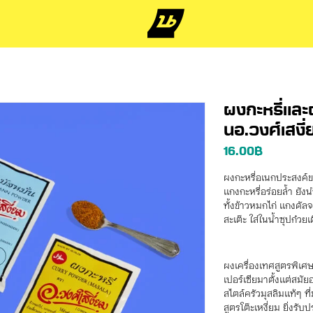
ผงกะหรี่และผ
นอ.วงศ์เสงี่
16.00
฿
ผงกะหรี่อเนกประสงค์ข
แกงกะหรี่อร่อยล้ำ ยั
ทั้งข้าวหมกไก่ แกงดัลจ
สะเต๊ะ ใส่ในน้ำซุปก๋วย
ผงเครื่องเทศสูตรพิเศษ
เปอร์เซียมาตั้งแต่สมั
สไตล์ครัวมุสลิมแท้ๆ ที
สูตรโต๊ะเหงี่ยม ยิ่งรั