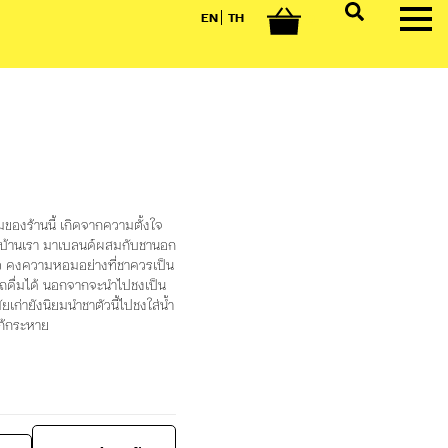
EN
TH
0
ของร้านนี้ เกิดจากความตั้งใจ
่นบ้านเรา มาเบลนด์ผสมกับชานอก
ัว คงความหอมอย่างที่ชาควรเป็น
รถดื่มได้ นอกจากจะนำไปชงเป็น
ยเก่ายังนิยมนำชาตัวนี้ไปชงใส่น้ำ
แก้กระหาย