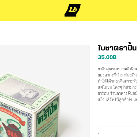
ใบชาตราปั้น
35.00
฿
ชาจีนสูตรมหาชนตัวนิยม
ของอากงที่นำชาท้องถิ
ทำให้ได้รสชาติเฉพาะต
แต่ไม่ขม ใครๆ ก็สามา
ชาร้อน ร้านอาหารจีนสมั
แข็ง เสิร์ฟให้ลูกค้าจิบ