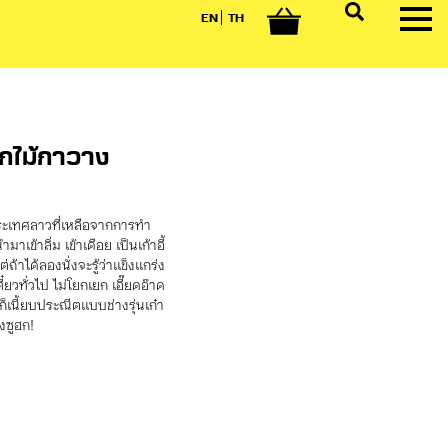
EN
TH
0
จากไม้กาวาง
ประเทศลาวที่เหลือจากการทำ
าเข้าลิ่ม เข้าเดือย เป็นเก้าอี้
ถ้าได้ลองนั่งจะรู้ว่าแข็งแกร่ง
ี๋ยวทั่วไป ไม่โยกเยก เอี๊ยดอ๊าด
ก็เนี้ยบประณีตแบบช่างรุ่นเก๋า
งซูฮก!