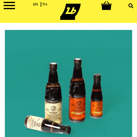
EN
TH
0