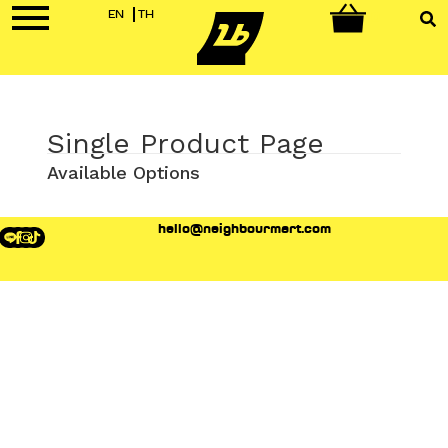
EN
TH
0
Single Product Page
Available Options
hello@neighbourmart.com