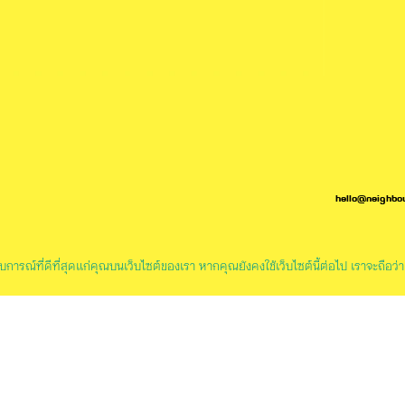
หนังสือ
455.00
฿
hello@neighbo
ระสบการณ์ที่ดีที่สุดแก่คุณบนเว็บไซต์ของเรา หากคุณยังคงใช้เว็บไซต์นี้ต่อไป เราจะถือ