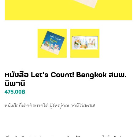
หนังสือ Let’s Count! Bangkok สนพ.
นิพานี
475.00
฿
หนังสือที่เด็กก็อยากได้ ผู้ใหญ่ก็อยากมีไว้สะสม!