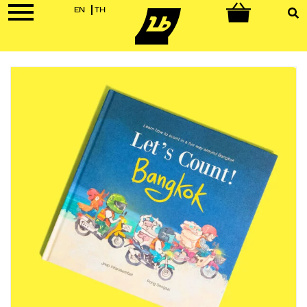
EN
TH
0