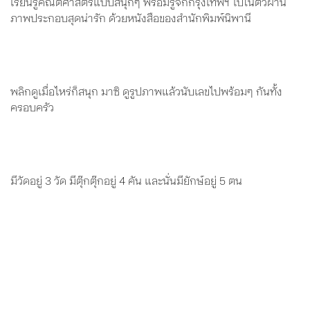
เรียนรู้คณิตศาสตร์แบบสนุกๆ พร้อมรู้จักกรุงเทพฯ ไปในตัวผ่าน
ภาพประกอบสุดน่ารัก ด้วยหนังสือของสำนักพิมพ์นิพานี
พลิกดูเมื่อไหร่ก็สนุก มาซิ ดูรูปภาพแล้วนับเลขไปพร้อมๆ กันทั้ง
ครอบครัว
มีวัดอยู่ 3 วัด มีตุ๊กตุ๊กอยู่ 4 คัน และนั่นมียักษ์อยู่ 5 ตน