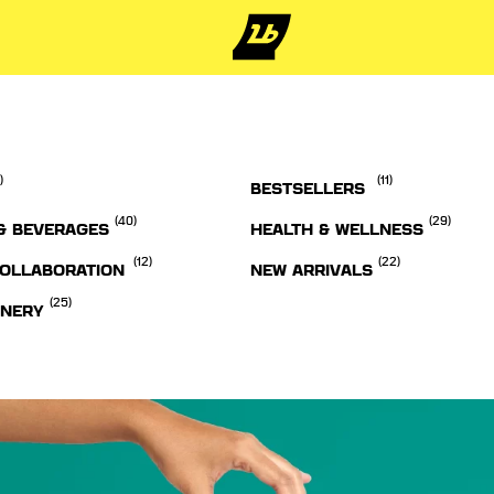
)
(11)
BESTSELLERS
(40)
(29)
& BEVERAGES
HEALTH & WELLNESS
(12)
(22)
OLLABORATION
NEW ARRIVALS
(25)
ONERY