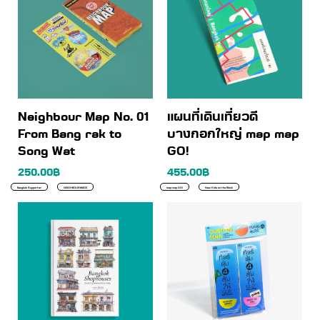
Neighbour Map No. 01
แผนที่เดินเที่ยวดี
From Bang rak to
บางกอกใหญ่ map map
Song Wat
GO!
250.00
฿
455.00
฿
Bangkok Supporter
NEIGHBOURMADE
map map GO!
New Kids on the Block