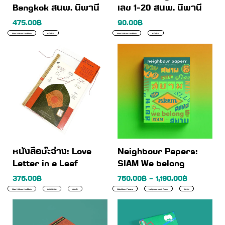
Bangkok สนพ. นิพานี
เลข 1-20 สนพ. นิพานี
475.00
฿
90.00
฿
New Kids on the Block
หนังสือ
New Kids on the Block
หนังสือ
หนังสือบ๊ะจ่าง: Love
Neighbour Papers:
Letter in a Leaf
SIAM We belong
375.00
฿
750.00
฿
–
1,190.00
฿
New Kids on the Block
ตลาดน้อย
แผนที่
Neighbour Papers
Neighbourmart Press
สยาม