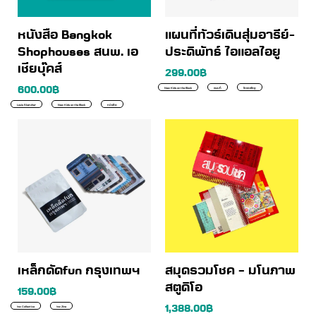
หนังสือ Bangkok
แผนที่ทัวร์เดินสุ่มอารีย์-
Shophouses สนพ. เอ
ประดิพัทธ์ ไอแอลไอยู
เชียบุ๊คส์
299.00
฿
600.00
฿
New Kids on the Block
แผนที่
ไอแอลไอยู
Louis Sketcher
New Kids on the Block
หนังสือ
เหล็กดัดfun กรุงเทพฯ
สมุดรวมโชค – มโนภาพ
สตูดิโอ
159.00
฿
1,388.00
฿
!nw Collective
!nw Zine