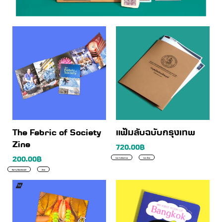
The Fabric of Society
แฟ้มลับฉบับกรุงเทพ
Zine
720.00
฿
200.00
฿
!nw Collective
!nw Zine
Barry Macdonald
Zine