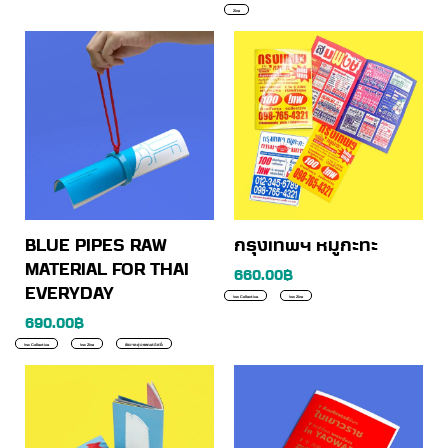
Zine
BLUE PIPES RAW
กรุงเทพฯ หมูกะทะ
MATERIAL FOR THAI
660.00
฿
EVERYDAY
!nw Collective
!nw Zine
690.00
฿
!nw Collective
!nw Zine
ชัชวาล สุวรรณสวัสดิ์