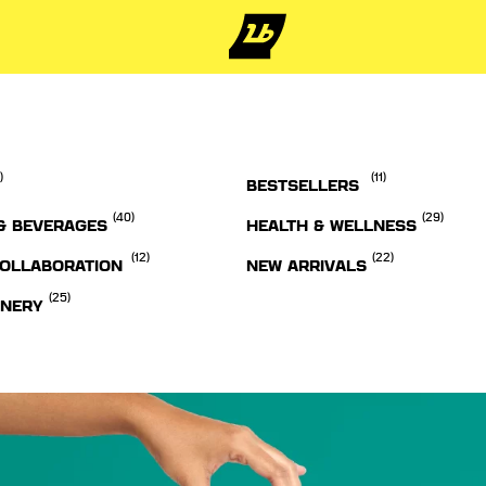
)
(11)
BESTSELLERS
(40)
(29)
& BEVERAGES
HEALTH & WELLNESS
(12)
(22)
OLLABORATION
NEW ARRIVALS
(25)
ONERY