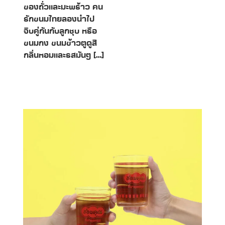
ของถั่วและมะพร้าว คน
รักขนมไทยลองนำไป
จิบคู่กันกับลูกชุบ หรือ
ขนมกง ขนมข้าวตูดูสิ
กลิ่นหอมและรสมันๆ […]