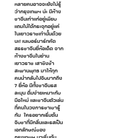
หลายคนอาจจะยังไม่รู้
ว่ากรุงเทพฯ น่ะ มีห้าง
ชาจีนเก่าแก่อยู่เพียบ
แถมไม่ได้กระจุกอยู่แค่
ในเยาวราชเท่านั้นด้วย
นะ! เนเบอร์มาร์ทคัด
สรรชาจีนยี่ห้อเด็ด จาก
ห้างชาจีนในย่าน
เยาวราช เสาชิงช้า
สะพานพุทธ มาให้ทุก
คนนำกลับไปจิบมากถึง
7 ยี่ห้อ มีทั้งชาจีนรส
ละมุน ดื่มง่ายเหมาะกับ
มือใหม่ และชาจีนตัวเล่น
ที่คนในวงการชาเขารู้
กัน ใครอยากเริ่มต้น
จิบชาที่มีกลิ่นและรสเป็น
เอกลักษณ์ของ
กรุงเทพฯ มาเริ่มต้น