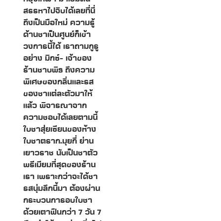
สรรหาไปจิบได้เลยที่นี่
ถึงเป็นมือใหม่ ความรู้
ด้านชาเป็นศูนย์ก็เข้า
วงการนี้ได้ เราถามกูรู
อย่าง มิกซ์- เจ้าของ
ร้านชาบพิธ ถึงความ
พิเศษของกลิ่นและรส
ของชาแต่ละตัวมาให้
แล้ว พิจารณาจาก
ความชอบได้เลยตามนี้
ใบชาสุ่ยเซียนของห้าง
ใบชาตราก.มุยกี่ ย่าน
เยาวราช นับเป็นชาตัว
พรีเมียมที่สุดของร้าน
เรา เพราะกว่าจะได้ชา
รสนุ่มลึกนี้มา ต้องผ่าน
กระบวนการอบใบชา
ด้วยเตาฟืนกว่า 7 วัน 7