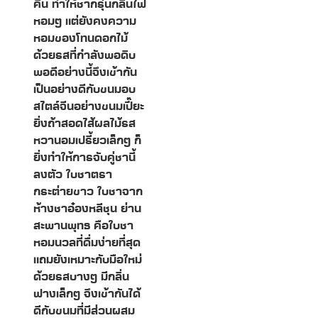
คืน ทำให้ชากรุ่นกลิ่นไฟ
หอมๆ แต่ยังคงความ
หอมของโทนดอกไม้
ด้วยรสที่กำลังพอดิบ
พอดีอย่างนี้จึงเข้ากัน
เป็นอย่างดีกับขนมอบ
สไตล์จีนอย่างขนมเปี๊ยะ
ยิ่งถ้าสอดไส้ผลไม้รส
หวานอมเปรี้ยวเล็กๆ ก็
ยิ่งทำให้การจับคู่ชานี้
ลงตัว ใบชาตรา
กระต่ายขาว ใบชาจาก
ห้างชาอ๋องหลีชุน ย่าน
สะพานพุทธ คือใบชา
หอมนวลที่ดื่มง่ายที่สุด
แถมยังเหมาะกับมือใหม่
ด้วยรสบางๆ มีกลิ่น
ฟางเล็กๆ จึงเข้ากันได้
ดีกับขนมที่มีส่วนผสม